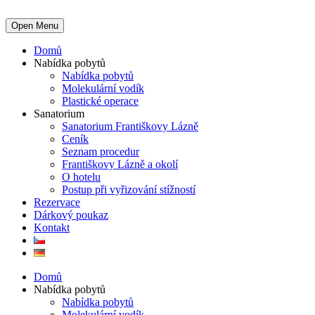
Open Menu
Domů
Nabídka pobytů
Nabídka pobytů
Molekulární vodík
Plastické operace
Sanatorium
Sanatorium Františkovy Lázně
Ceník
Seznam procedur
Františkovy Lázně a okolí
O hotelu
Postup při vyřizování stížností
Rezervace
Dárkový poukaz
Kontakt
Domů
Nabídka pobytů
Nabídka pobytů
Molekulární vodík