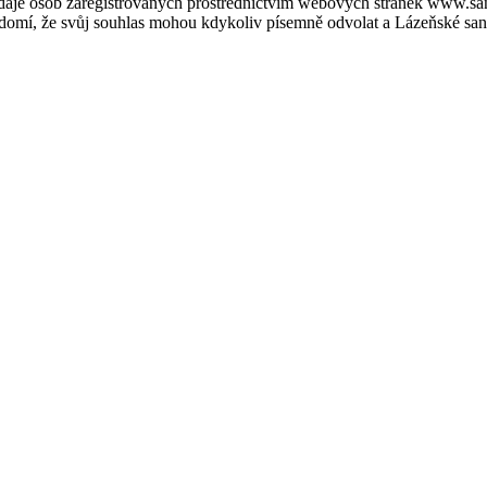
údaje osob zaregistrovaných prostřednictvím webových stránek www.san
ědomí, že svůj souhlas mohou kdykoliv písemně odvolat a Lázeňské sanat