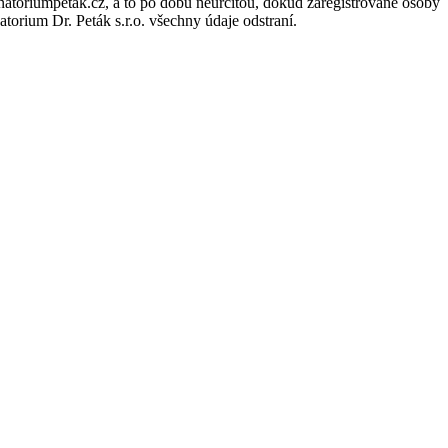
atoriumpetak.cz, a to po dobu neurčitou, dokud zaregistrované osoby
orium Dr. Peták s.r.o. všechny údaje odstraní.