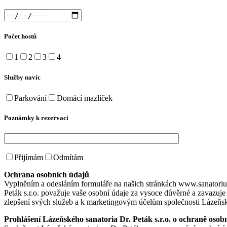
Počet hostů
1
2
3
4
Služby navíc
Parkování
Domácí mazlíček
Poznámky k rezervaci
Přijímám
Odmítám
Ochrana osobních údajů
Vyplněním a odesláním formuláře na našich stránkách www.sanatorium
Peták s.r.o. považuje vaše osobní údaje za vysoce důvěrné a zavazuje 
zlepšení svých služeb a k marketingovým účelům společnosti Lázeňské
Prohlášení Lázeňského sanatoria Dr. Peták s.r.o. o ochraně osob