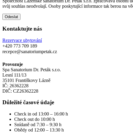
Společnost Lázeňské sanatorium Dr. Peták s.r.o. zpracovává osobní 
svůj souhlas neodvolají. Osoby poskytující informace tak berou na v
Kontaktujte nás
Rezervace ubytování
+420 773 709 189
recepce@sanatoriumpetak.cz
Provozuje
Spa Sanatorium Dr. Peták s.r.o.
Lesní 111/13
35101 Františkovy Lázně
IČ: 26362228
DIČ: CZ26362228
Důležité časové údaje
Check in od 13:00 – 16:00 h
Check out do 10:00 h
Snídaně od 7:30 – 9:30 h
Obědy od 12:00 – 13:30 h